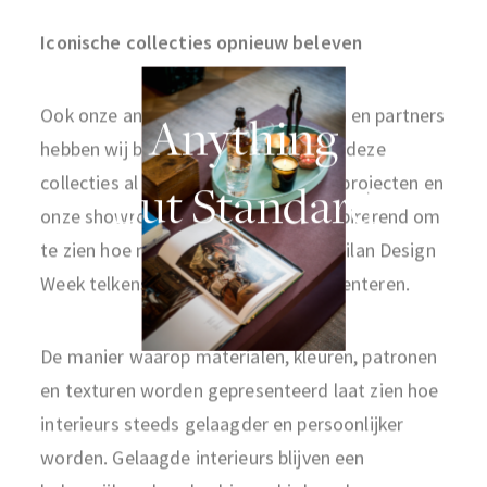
Iconische collecties opnieuw beleven
Ook onze andere vertrouwde merken en partners
Anything
hebben wij bezocht. Hoewel veel van deze
collecties al onderdeel zijn van onze projecten en
But Standard
onze showroom, blijft het enorm inspirerend om
te zien hoe merken zichzelf tijdens Milan Design
Week telkens opnieuw weten te presenteren.
De manier waarop materialen, kleuren, patronen
en texturen worden gepresenteerd laat zien hoe
interieurs steeds gelaagder en persoonlijker
worden. Gelaagde interieurs blijven een
belangrijke rol spelen binnen high-end