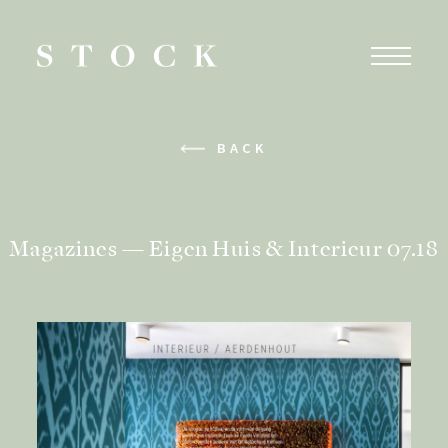
Eigen
Huis
&
Interieur
BACK
07.18
|
Magazines — Eigen Huis & Interieur 07.18
Stock
Dutch
Design